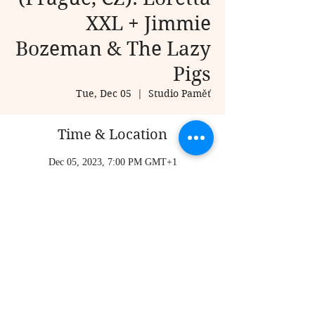
XXL + Jimmie
Bozeman & The Lazy
Pigs
Tue, Dec 05
  |  
Studio Paměť
Time & Location
Dec 05, 2023, 7:00 PM GMT+1
Studio Paměť, Soukenická 1187/29, Nové Město,
110 00 Praha-Praha 1, Czechia
Share this event