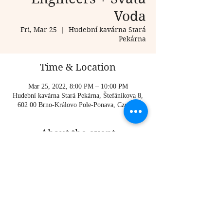
Voda
Fri, Mar 25
  |  
Hudební kavárna Stará
Pekárna
Time & Location
Mar 25, 2022, 8:00 PM – 10:00 PM
Hudební kavárna Stará Pekárna, Štefánikova 8,
602 00 Brno-Královo Pole-Ponava, Czechia
About the event
Tickets: http://www.starapekarna.cz/
Share this event