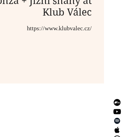
nza + Jižní snahy at
Klub Válec
https://www.klubvalec.cz/