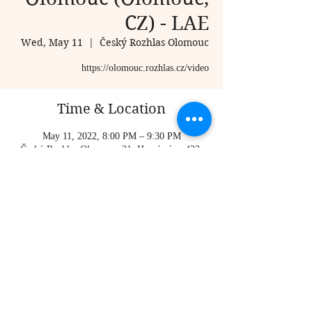
CZ) - LAE
Wed, May 11
  |  
Český Rozhlas Olomouc
https://olomouc.rozhlas.cz/video
Time & Location
May 11, 2022, 8:00 PM – 9:30 PM
Český Rozhlas Olomouc, 21, Horní nám. 433,
779 00 Olomouc, Czechia
Share this event