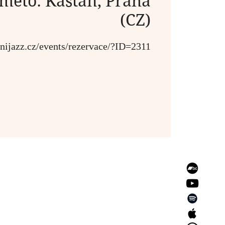
meto: Kaštan, Praha
(CZ)
unijazz.cz/events/rezervace/?ID=2311