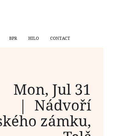
BPR
HILO
CONTACT
Mon, Jul 31
  |  
Nádvoří
čského zámku,