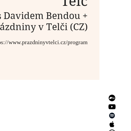
Telč
s Davidem Bendou +
rázdniny v Telči (CZ)
ps://www.prazdninyvtelci.cz/program