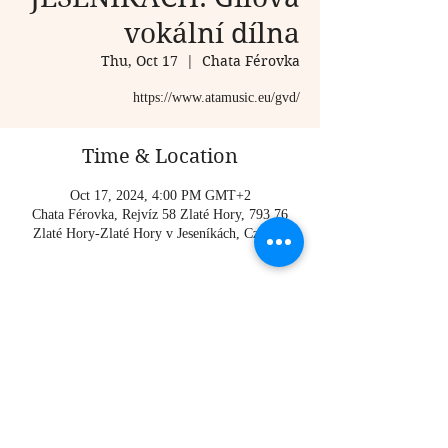
vokální dílna
Thu, Oct 17
  |  
Chata Férovka
https://www.atamusic.eu/gvd/
Time & Location
Oct 17, 2024, 4:00 PM GMT+2
Chata Férovka, Rejvíz 58 Zlaté Hory, 793 76
Zlaté Hory-Zlaté Hory v Jeseníkách, Czechia
About the event
https://www.atamusic.eu/gvd/
Share this event