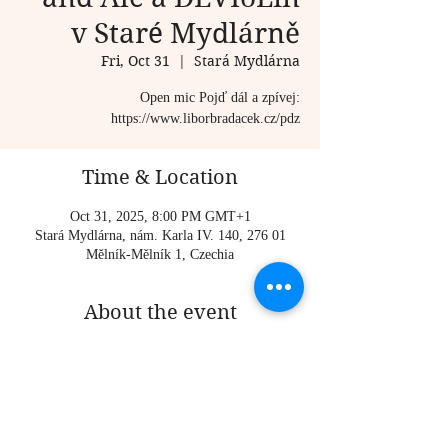
v Staré Mydlárně
Fri, Oct 31
  |  
Stará Mydlárna
Open mic Pojď dál a zpívej:
https://www.liborbradacek.cz/pdz
Time & Location
Oct 31, 2025, 8:00 PM GMT+1
Stará Mydlárna, nám. Karla IV. 140, 276 01
Mělník-Mělník 1, Czechia
About the event
Open mic Pojď dál a zpívej: 
https://www.liborbradacek.cz/pdz