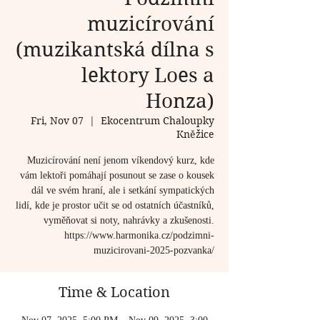
muzicírování
(muzikantská dílna s
lektory Loes a
Honza)
Fri, Nov 07
  |  
Ekocentrum Chaloupky
Kněžice
Muzicírování není jenom víkendový kurz, kde
vám lektoři pomáhají posunout se zase o kousek
dál ve svém hraní, ale i setkání sympatických
lidí, kde je prostor učit se od ostatních účastníků,
vyměňovat si noty, nahrávky a zkušenosti.
https://www.harmonika.cz/podzimni-
muzicirovani-2025-pozvanka/
Time & Location