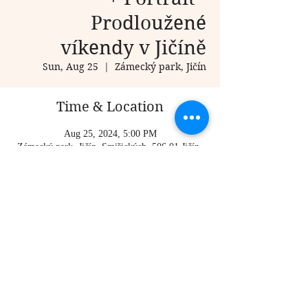
Prodloužené
víkendy v Jičíně
Sun, Aug 25
  |  
Zámecký park, Jičín
Time & Location
Aug 25, 2024, 5:00 PM
Zámecký park, Jičín, Smiřických, 506 01 Jičín-
Jičín 1, Czechia
Share this event