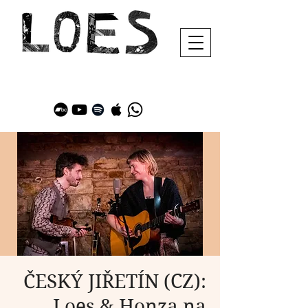
ČESKÝ JIŘETÍN (CZ):
Loes & Honza na