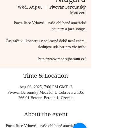
Wed, Aug 06
  |  
Pivovar Berounský
Medvěd
Pocta Jitce Vrbové + naše oblíbené americké
country a jazz songy.
Čas začátku koncertu v současné době není znám,
sledujete událost pro víc info:
http://www.modrejberoun.cz/
Time & Location
Aug 06, 2025, 7:00 PM GMT+2
Pivovar Berounský Medvěd, U Cukrovaru 135,
266 01 Beroun-Beroun 1, Czechia
About the event
Pocta Jitce Vrbové + naše oblíbené americké 