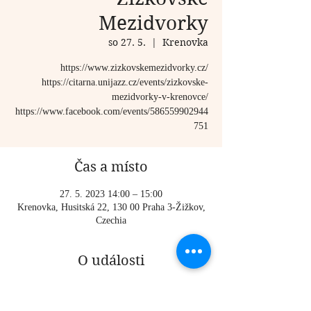
Mezidvorky
so 27. 5.
  |  
Krenovka
https://www.zizkovskemezidvorky.cz/
https://citarna.unijazz.cz/events/zizkovske-
mezidvorky-v-krenovce/
https://www.facebook.com/events/586559902944
751
Čas a místo
27. 5. 2023 14:00 – 15:00
Krenovka, Husitská 22, 130 00 Praha 3-Žižkov,
Czechia
O události
https://www.zizkovskemezidvorky.cz/
https://citarna.unijazz.cz/events/zizkovske-