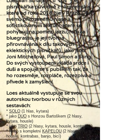
Loes van Schaijk - čti "Lus" - je
písničkářka původně z Nizozemska,
která od roku 2018 žije v Praze. Díky
svému přirozenému hlasu a
sofistikovaným textům, které se
pohybují na pomezí jazzu, folku a
bluegrassu, je její tvorba
přirovnávána k dílu takových
eklektických písničkářů, jako jsou
Joni Mitchellová, Paul Simon a Sting.
Do svých vystoupení vkládá srdce i
duši a spojuje se s publikem tak, že
ho rozesměje, rozpláče, rozezpívá a
přivede k zamyšlení.
Loes aktuálně vystupuje se svou
autorskou tvorbou v různých
sestavách:
*
SOLO
(1 hlas, kytara)
* jako
DUO
s Honzou Bartoškem (2 hlasy,
kytara, housle)
* jako
TRIO
(2 hlasy, kytara, housle, kontrabas)
* Nebo s kompletní
KAPELOU
(2 hlasy, kytara,
housle, kontrabas, banjo, bicí)