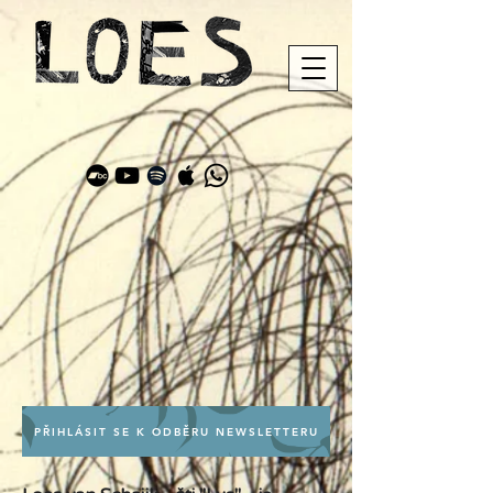
PŘIHLÁSIT SE K ODBĚRU NEWSLETTERU