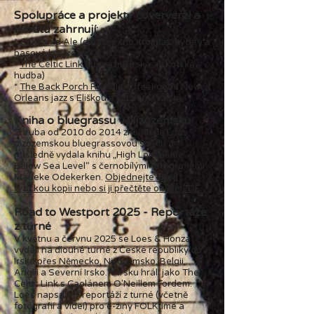
Spolupráce a projekty coververzí a
tributů zahrnují:
*
Cake and Ale
(dámské trio: trojhlas, kytary a
basová kytara)
*
The Celtic Link
(převážně irská a skotská
hudba)
*
The Back Porch Ramblers
(feel-good New
Orleans jazz s Eliškou a Stevem Walsh)
Kniha o bluegrassu v Nizozemsku
Zhruba od 2010 do 2014 zkoumala Loes
nizozemskou bluegrassovou scénu a
následně vydala knihu „High Lonesome
Below Sea Level“ s černobílými fotografiemi
Marieke Odekerken.
Objednejte si její
fyzickou kopii nebo si ji přečtěte online ZDE
.
Road to Westport 2025 - Reportáže
z turné
V květnu a červnu 2025 se Loes & Honza
vydali na dlouhé turné z České republiky do
Irska přes Německo, Nizozemsko, Belgii,
Anglii a Severní Irsko. V Irsku hráli jako The
Celtic Link s Caolánem O'Neillem Fordem.
Loes napsala 7 reportáží z turné (včetně
fotografií a videí) pro e-ziny FOLKtime a