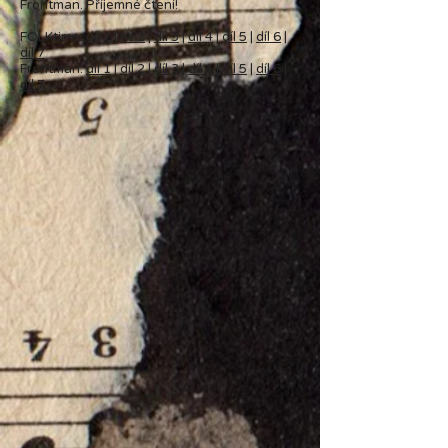
Frontman. Příjemné čtení!
FOLKtime:
díl 1
|
díl 2
|
díl 3
|
díl 4
|
díl 5
|
díl 6
|
díl 7
Frontman:
díl 1
|
díl 2
|
díl 3
|
díl 4
|
díl 5
|
díl 6
|
díl 7