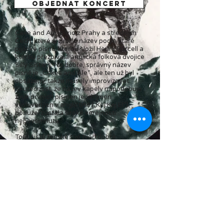
Objednat koncert
Cake and Ale je trio z Prahy a středních
Čech, které si zvolilo název podle staré
pijácké písně, kterou složil Henry Purcell a
kterou přezpívala anglická folková dvojice
Silly Sisters. No dobře, správný název
písně je „Cakes and Ale“, ale ten už byl
obsazený, takže musely improvizovat.
Skutečnost, že název kapely napodobuje
zvuk prvních písmen jejich jmen
vyslovených v angličtině („Kej Kej El“),
bohužel zůstala široké veřejnosti
nepovšimnuta.
Toto čistě ženské trio tvoří dobré
kamarádky – Kačka, Kristýna a Loes –,
které mají slabost pro tříhlasé vokální
harmonie, buchty a pivo. No dobře, ve
skutečnosti dávají přednost ležáku...​​
Kromě renesanční pecky od Purcella tvoří
většinu jejich repertoáru popové a folkové
hity i několik méně známých skvostů od
skupin jako Queen, Fleetwood Mac, The
Beatles, Kate Wolf, Steeleye Span nebo