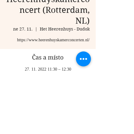
ncert (Rotterdam,
NL)
ne 27. 11.
  |  
Het Heerenhuys - Dudok
https://www.heerenhuyskamerconcerten.nl/
Čas a místo
27. 11. 2022 11:30 – 12:30
Het Heerenhuys - Dudok, Baden Powelllaan 12,
3016 GJ Rotterdam, Netherlands
Sdílet událost