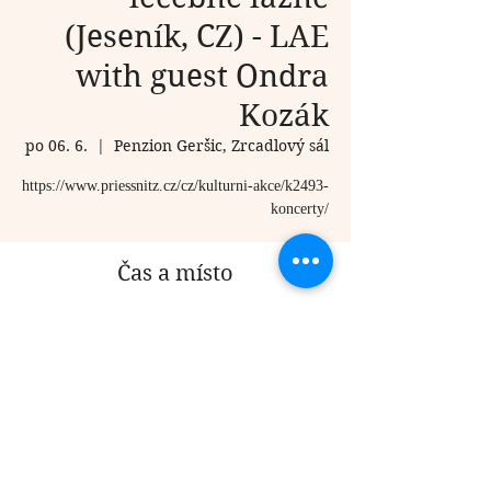
(Jeseník, CZ) - LAE
with guest Ondra
Kozák
po 06. 6.
  |  
Penzion Geršic, Zrcadlový sál
https://www.priessnitz.cz/cz/kulturni-akce/k2493-
koncerty/
Čas a místo
06. 6. 2022 19:00
Penzion Geršic, Zrcadlový sál, Růžová 393/1,
Lázně Jeseník, 790 01 Jeseník, Czechia
Sdílet událost