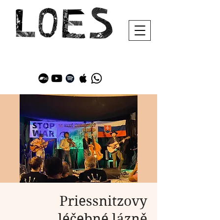
Priessnitzovy
léčebné lázně