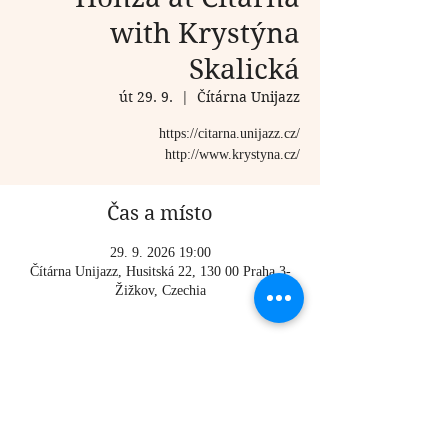
with Krystýna
Skalická
út 29. 9.
  |  
Čítárna Unijazz
https://citarna.unijazz.cz/
http://www.krystyna.cz/
Čas a místo
29. 9. 2026 19:00
Čítárna Unijazz, Husitská 22, 130 00 Praha 3-
Žižkov, Czechia
O události
https://citarna.unijazz.cz/
http://www.krystyna.cz/