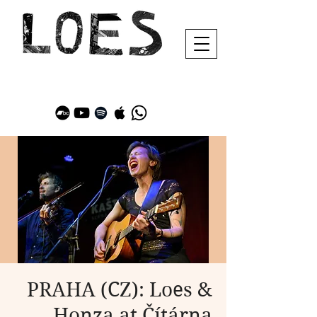
PRAHA (CZ): Loes &
Honza at Čítárna