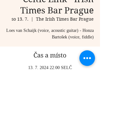
Times Bar Prague
so 13. 7.
  |  
The Irish Times Bar Prague
Loes van Schaijk (voice, acoustic guitar) - Honza
Bartošek (voice, fiddle)
Čas a místo
13. 7. 2024 22:00 SELČ
The Irish Times Bar Prague, Karlova 20, Staré
Město, 110 00 Praha-Praha 1, Czechia
Sdílet událost