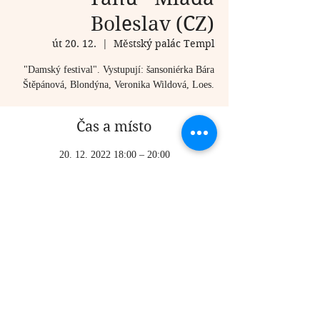
Boleslav (CZ)
út 20. 12.
  |  
Městský palác Templ
"Damský festival". Vystupují: šansoniérka Bára
Štěpánová, Blondýna, Veronika Wildová, Loes.
Čas a místo
20. 12. 2022 18:00 – 20:00
Městský palác Templ, Krajířova 102, Mladá
Boleslav I, 293 01 Mladá Boleslav, Czechia
Sdílet událost