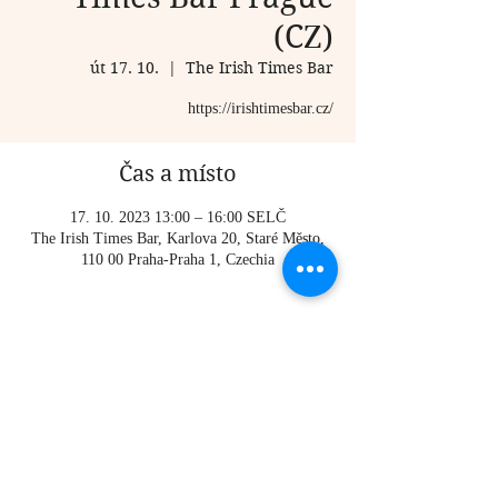
(CZ)
út 17. 10.
  |  
The Irish Times Bar
https://irishtimesbar.cz/
Čas a místo
17. 10. 2023 13:00 – 16:00 SELČ
The Irish Times Bar, Karlova 20, Staré Město,
110 00 Praha-Praha 1, Czechia
O události
https://irishtimesbar.cz/
Sdílet událost