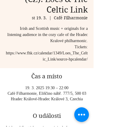
Celtic Link
st 19. 3.
  |  
Café Filharmonie
Irish and Scottish music + originals for a
listening audience in the cozy cafe of the Hradec
Kralové philharmonic.
Tickets:
https://www.fhk.cz/calendar/1349/Loes_The_Celt
ic_Link/source-hpcalendar/
Čas a místo
19. 3. 2025 19:30 – 22:00
Café Filharmonie, Eliščino nábř. 777/5, 500 03
Hradec Králové-Hradec Králové 3, Czechia
O události
Irish and Scottish music + originals for a 