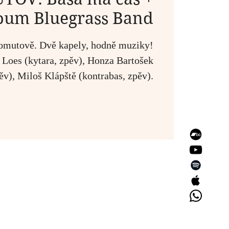
bum Bluegrass Band
omutově. Dvě kapely, hodně muziky!
 Loes (kytara, zpěv), Honza Bartošek
ěv), Miloš Klápště (kontrabas, zpěv).