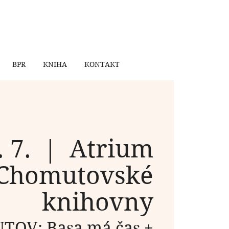
BPR
KNIHA
KONTAKT
. 7.
  |  
Atrium
Chomutovské
knihovny
OV: Basa má čas +