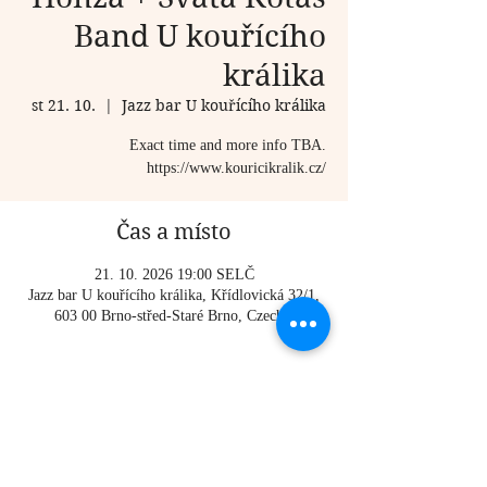
Band U kouřícího
králika
st 21. 10.
  |  
Jazz bar U kouřícího králika
Exact time and more info TBA.
https://www.kouricikralik.cz/
Čas a místo
21. 10. 2026 19:00 SELČ
Jazz bar U kouřícího králika, Křídlovická 32/1,
603 00 Brno-střed-Staré Brno, Czechia
O události
Exact time and more info TBA.
https://www.kouricikralik.cz/