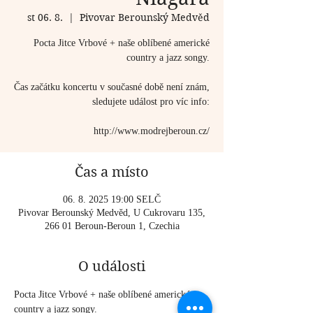
st 06. 8.
  |  
Pivovar Berounský Medvěd
Pocta Jitce Vrbové + naše oblíbené americké
country a jazz songy.
Čas začátku koncertu v současné době není znám,
sledujete událost pro víc info:
http://www.modrejberoun.cz/
Čas a místo
06. 8. 2025 19:00 SELČ
Pivovar Berounský Medvěd, U Cukrovaru 135,
266 01 Beroun-Beroun 1, Czechia
O události
Pocta Jitce Vrbové + naše oblíbené americké 
country a jazz songy.