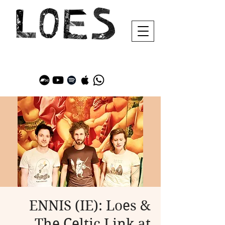
ENNIS (IE): Loes &
The Celtic Link at